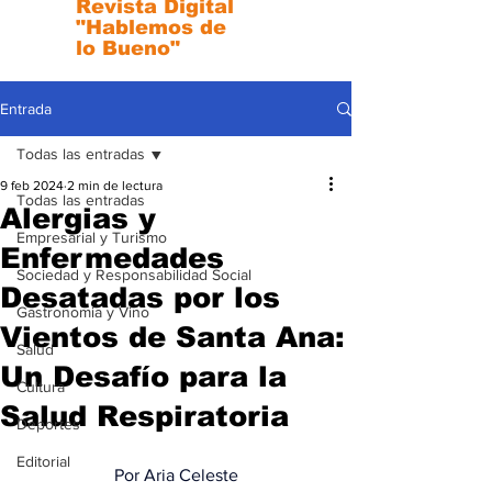
Revista Digital
"Hablemos de
lo Bueno"
Entrada
Todas las entradas
9 feb 2024
2 min de lectura
Todas las entradas
Alergias y
Empresarial y Turismo
Enfermedades
Sociedad y Responsabilidad Social
Desatadas por los
Gastronomia y Vino
Vientos de Santa Ana:
Salud
Un Desafío para la
Cultura
Salud Respiratoria
Deportes
Editorial
 Por Aria Celeste 