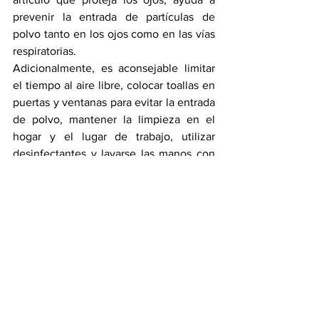
prevenir la entrada de partículas de 
polvo tanto en los ojos como en las vías 
respiratorias.
Adicionalmente, es aconsejable limitar 
el tiempo al aire libre, colocar toallas en 
puertas y ventanas para evitar la entrada 
de polvo, mantener la limpieza en el 
hogar y el lugar de trabajo, utilizar 
desinfectantes y lavarse las manos con 
regularidad para prevenir la propagación 
de enfermedades.
Son característicos de la región, 
plantean desafíos significativos para la 
salud pública. La conciencia y la 
adopción de prácticas preventivas son 
clave para mitigar los impactos 
negativos y preservar el bienestar de la 