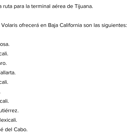
 ruta para la terminal aérea de Tijuana. 
Volaris ofrecerá en Baja California son las siguientes:
mosa.
ali.
ro.
allarta.
ali.
.
ali.
utiérrez.
exicali.
sé del Cabo.