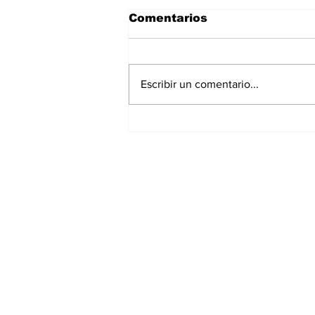
Comentarios
Escribir un comentario...
¡Gilberto Mora ya es
Historia de Tijuana!