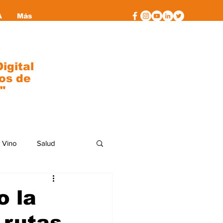
A
Más
igital
os de
"
 Vino
Salud
al
moda
o la
 rutas