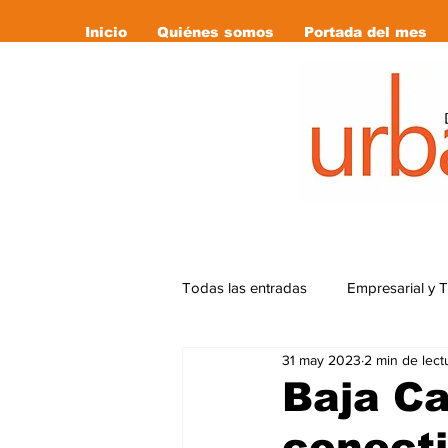
Inicio
Quiénes somos
Portada del mes
Todas las entradas
Empresarial y 
31 may 2023
2 min de lect
Cultura
Deportes
Editor
Baja Ca
conecti
Libro Recomendado
las revi