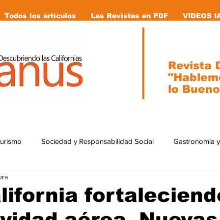
Todos los artículos
Las Revistas en PDF
VIDEOS I
Revista D
"Hablem
lo Bueno
Turismo
Sociedad y Responsabilidad Social
Gastronomia y
ura
ial
Ecología
Caricaturas
Tecnología
internacion
lifornia fortaleciend
vidad aérea. Nuevas
stas en pdf
Vida Animal
Mujeres que cambiaron la historia