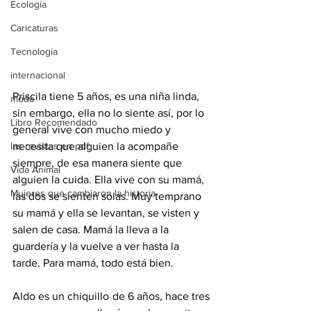
Ecología
Caricaturas
Tecnología
internacional
Priscila tiene 5 años, es una niña linda, 
moda
sin embargo, ella no lo siente así, por lo 
Libro Recomendado
general vive con mucho miedo y 
las revistas en pdf
necesita que alguien la acompañe 
siempre, de esa manera siente que 
Vida Animal
alguien la cuida. Ella vive con su mamá, 
Mujeres que cambiaron la historia
las dos se sienten solas. Muy temprano 
su mamá y ella se levantan, se visten y 
salen de casa. Mamá la lleva a la 
guardería y la vuelve a ver hasta la 
tarde. Para mamá, todo está bien.  
Aldo es un chiquillo de 6 años, hace tres 