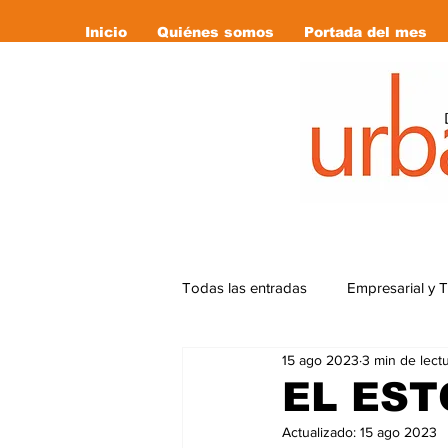
Inicio
Quiénes somos
Portada del mes
Todas las entradas
Empresarial y 
15 ago 2023
3 min de lect
Cultura
Deportes
Editor
EL ES
Actualizado:
15 ago 2023
Libro Recomendado
las revi