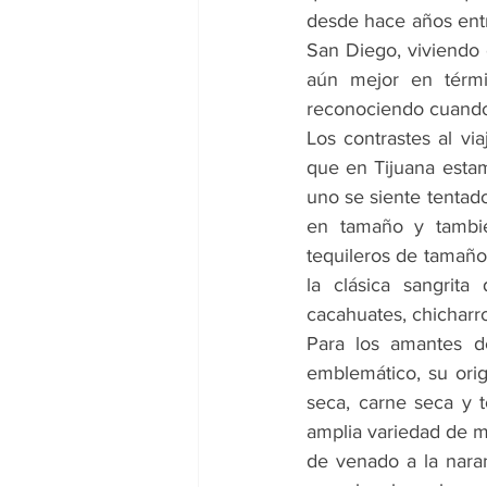
desde hace años entr
San Diego, viviendo e
aún mejor en térmi
reconociendo cuando
Los contrastes al via
que en Tijuana estam
uno se siente tentado
en tamaño y tambié
tequileros de tamaño
la clásica sangrit
cacahuates, chicharro
Para los amantes de
emblemático, su ori
seca, carne seca y t
amplia variedad de mol
de venado a la naran