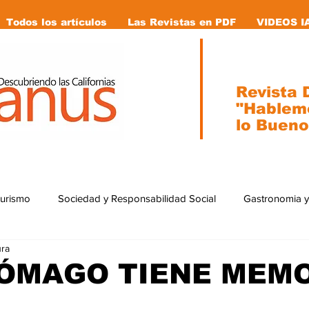
Todos los artículos
Las Revistas en PDF
VIDEOS I
Revista D
"Hablem
lo Bueno
Turismo
Sociedad y Responsabilidad Social
Gastronomia y
ura
ial
Ecología
Caricaturas
Tecnología
internacion
TÓMAGO TIENE MEM
stas en pdf
Vida Animal
Mujeres que cambiaron la historia