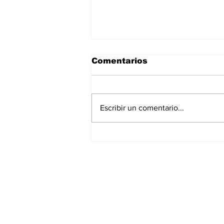
Comentarios
Escribir un comentario...
“Del partido a la mesa:
por qué las alitas se
volvieron el ritual del
Super Bowl en México”