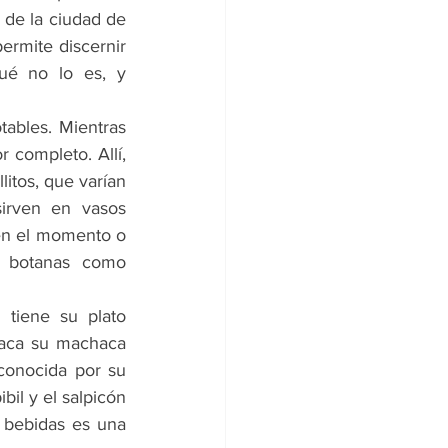
de la ciudad de 
ermite discernir 
é no lo es, y 
tables. Mientras 
completo. Allí, 
itos, que varían 
rven en vasos 
en el momento o 
y botanas como 
tiene su plato 
taca su machaca 
conocida por su 
il y el salpicón 
 bebidas es una 