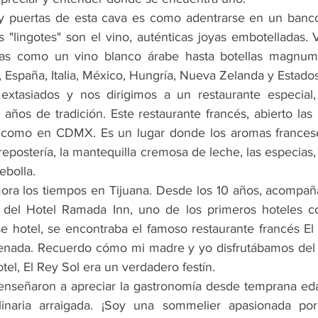
s y puertas de esta cava es como adentrarse en un banco
 "lingotes" son el vino, auténticas joyas embotelladas. 
as como un vino blanco árabe hasta botellas magnum 
 España, Italia, México, Hungría, Nueva Zelanda y Estado
extasiados y nos dirigimos a un restaurante especial,
años de tradición. Este restaurante francés, abierto las 
s como en CDMX. Es un lugar donde los aromas francese
repostería, la mantequilla cremosa de leche, las especias, l
ebolla. 
ora los tiempos en Tijuana. Desde los 10 años, acompañ
a del Hotel Ramada Inn, uno de los primeros hoteles co
e hotel, se encontraba el famoso restaurante francés El 
enada. Recuerdo cómo mi madre y yo disfrutábamos del pa
tel, El Rey Sol era un verdadero festín.
señaron a apreciar la gastronomía desde temprana eda
inaria arraigada. ¡Soy una sommelier apasionada por 