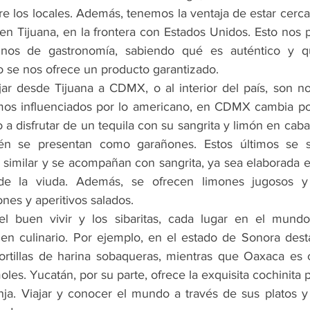
e los locales. Además, tenemos la ventaja de estar cerca 
n Tijuana, en la frontera con Estados Unidos. Esto nos p
nos de gastronomía, sabiendo qué es auténtico y qu
 se nos ofrece un producto garantizado.
jar desde Tijuana a CDMX, o al interior del país, son no
os influenciados por lo americano, en CDMX cambia por 
 a disfrutar de un tequila con su sangrita y limón en caball
n se presentan como garañones. Estos últimos se si
 similar y se acompañan con sangrita, ya sea elaborada 
a de la viuda. Además, se ofrecen limones jugosos 
nes y aperitivos salados.
l buen vivir y los sibaritas, cada lugar en el mundo 
gen culinario. Por ejemplo, en el estado de Sonora des
ortillas de harina sobaqueras, mientras que Oaxaca es 
es. Yucatán, por su parte, ofrece la exquisita cochinita pib
ja. Viajar y conocer el mundo a través de sus platos y