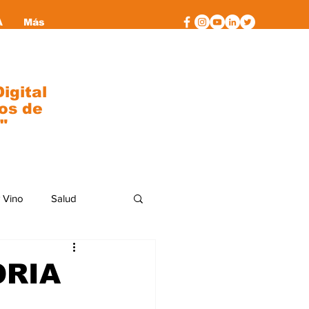
A
Más
igital
os de
"
 Vino
Salud
al
moda
ORIA