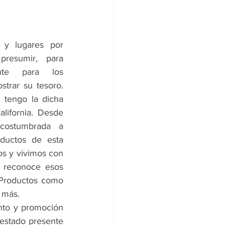
 y lugares por 
presumir, para 
nte para los 
trar su tesoro. 
tengo la dicha 
lifornia. Desde 
costumbrada a 
oductos de esta 
s y vivimos con 
e reconoce esos 
 Productos como 
 más.
nto y promoción 
stado presente 