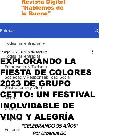
Revista Digital
"Hablemos de
lo Bueno"
Entrada
Todas las entradas
17 ago 2023
4 min de lectura
Todas las entradas
EXPLORANDO LA
Empresarial y Turismo
FIESTA DE COLORES
Sociedad y Responsabilidad Social
2023 DE GRUPO
Gastronomia y Vino
CETTO: UN FESTIVAL
Salud
INOLVIDABLE DE
Cultura
VINO Y ALEGRÍA
Deportes
"CELEBRANDO 95 AÑOS"
Editorial
Por Urbanus BC