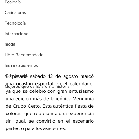
Ecología
Caricaturas
Tecnología
internacional
moda
Libro Recomendado
las revistas en pdf
Vida Animal
El pasado sábado 12 de agosto marcó 
una ocasión especial en el calendario, 
Mujeres que cambiaron la historia
ya que se celebró con gran entusiasmo 
una edición más de la icónica Vendimia 
de Grupo Cetto. Esta auténtica fiesta de 
colores, que representa una experiencia 
sin igual, se convirtió en el escenario 
perfecto para los asistentes.