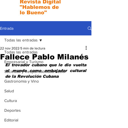
Revista Digital
"Hablemos de
lo Bueno"
Entrada
Todas las entradas
22 nov 2022
5 min de lectura
Todas las entradas
Fallece Pablo Milanés
Empresarial y Turismo
El trovador cubano que le dio vuelta 
al mundo como embajador cultural 
Sociedad y Responsabilidad Social
de la Revolución Cubana
Gastronomia y Vino
Salud
Cultura
Deportes
Editorial