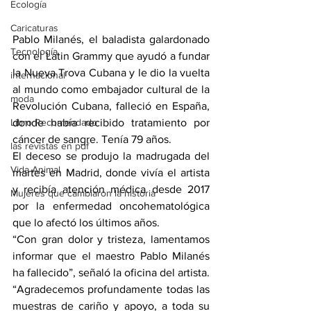
Ecología
Caricaturas
Pablo Milanés, el baladista galardonado 
Tecnología
con el Latin Grammy que ayudó a fundar 
la Nueva Trova Cubana y le dio la vuelta 
internacional
al mundo como embajador cultural de la 
moda
Revolución Cubana, falleció en España, 
Libro Recomendado
donde había recibido tratamiento por 
cáncer de sangre. Tenía 79 años.
las revistas en pdf
El deceso se produjo la madrugada del 
Vida Animal
martes en Madrid, donde vivía el artista 
y recibía atención médica desde 2017 
Mujeres que cambiaron la historia
por la enfermedad oncohematológica 
que lo afectó los últimos años.
“Con gran dolor y tristeza, lamentamos 
informar que el maestro Pablo Milanés 
ha fallecido”, señaló la oficina del artista. 
“Agradecemos profundamente todas las 
muestras de cariño y apoyo, a toda su 