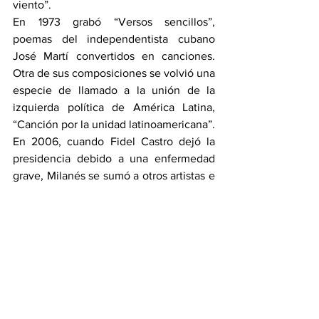
viento”.
En 1973 grabó “Versos sencillos”, 
poemas del independentista cubano 
José Martí convertidos en canciones. 
Otra de sus composiciones se volvió una 
especie de llamado a la unión de la 
izquierda política de América Latina, 
“Canción por la unidad latinoamericana”.
En 2006, cuando Fidel Castro dejó la 
presidencia debido a una enfermedad 
grave, Milanés se sumó a otros artistas e 
intelectuales destacados para expresar 
su apoyo al gobierno. Se comprometió a 
representar a Cuba “como merece este 
momento: con unidad y coraje ante 
cualquier amenaza o provocación”.
Sin embargo, ocasionalmente abogó 
públicamente por más apertura política 
en la isla. En 2010 apoyó a un disidente 