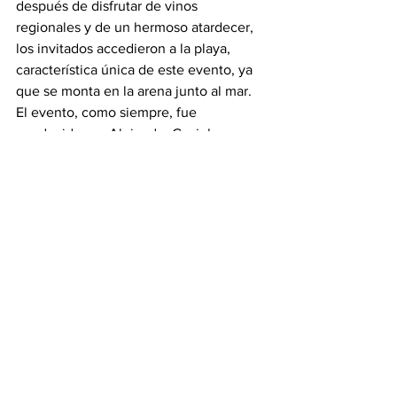
después de disfrutar de vinos 
regionales y de un hermoso atardecer, 
los invitados accedieron a la playa, 
característica única de este evento, ya 
que se monta en la arena junto al mar. 
El evento, como siempre, fue 
conducido por Alejandra Gaxiola y 
Pablo Barragán. La creadora del evento, 
Patricia San Román, agradeció a todos 
los participantes y patrocinadores, 
resaltando la participación destacada de 
las empresas: Nissan, FOTON México, 
que vino desde Guadalajara, Jal., así 
como Patty Flores Reality, que los 
acompañó desde Puerto Vallarta, 
Jalisco.  Sin olvidar mencionar a sus 
colaboradoras Alicia Millanes y Gabriela 
Galindo.