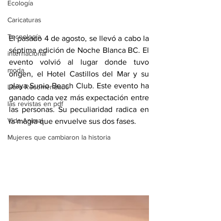
Ecología
Caricaturas
Tecnología
El pasado 4 de agosto, se llevó a cabo la 
séptima edición de Noche Blanca BC. El 
internacional
evento volvió al lugar donde tuvo 
moda
origen, el Hotel Castillos del Mar y su 
playa Sunio Beach Club. Este evento ha 
Libro Recomendado
ganado cada vez más expectación entre 
las revistas en pdf
las personas. Su peculiaridad radica en 
Vida Animal
la magia que envuelve sus dos fases.
Mujeres que cambiaron la historia