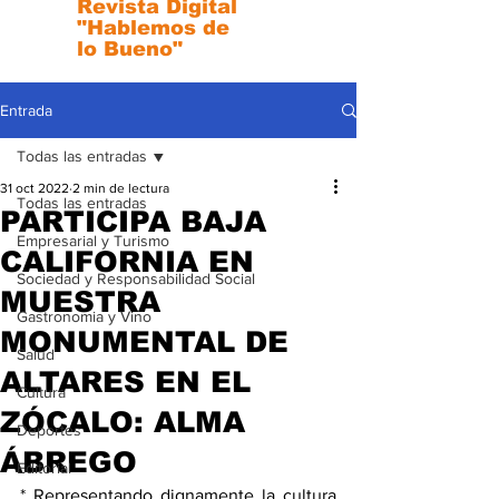
Revista Digital
"Hablemos de
lo Bueno"
Entrada
Todas las entradas
31 oct 2022
2 min de lectura
Todas las entradas
PARTICIPA BAJA
Empresarial y Turismo
CALIFORNIA EN
Sociedad y Responsabilidad Social
MUESTRA
Gastronomia y Vino
MONUMENTAL DE
Salud
ALTARES EN EL
Cultura
ZÓCALO: ALMA
Deportes
ÁBREGO
Editorial
* Representando dignamente la cultura 