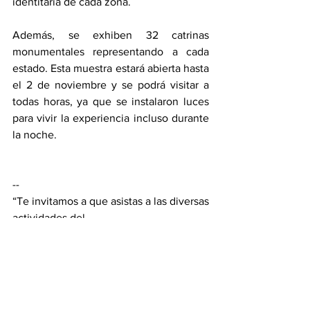
identitaria de cada zona.
Además, se exhiben 32 catrinas 
monumentales representando a cada 
estado. Esta muestra estará abierta hasta 
el 2 de noviembre y se podrá visitar a 
todas horas, ya que se instalaron luces 
para vivir la experiencia incluso durante 
la noche.
--
“Te invitamos a que asistas a las diversas 
actividades del 
XXI Festival de Octubre Páa Iwa Cháu-
Nuestra casa”
Dar click en el siguiente enlace para ver 
la agenda cultural 
https://www.facebook.com/media/set/?