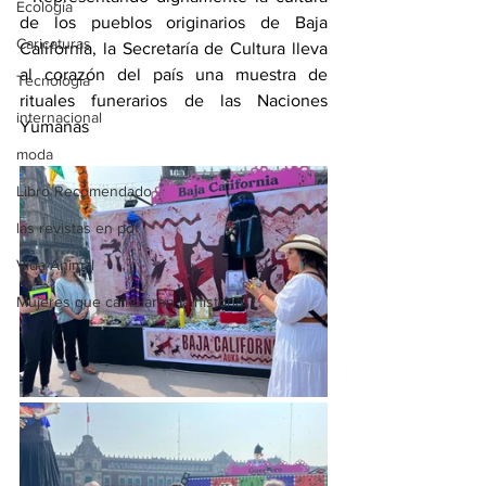
Ecología
de los pueblos originarios de Baja 
Caricaturas
California, la Secretaría de Cultura lleva 
al corazón del país una muestra de 
Tecnología
rituales funerarios de las Naciones 
internacional
Yumanas
moda
Libro Recomendado
las revistas en pdf
Vida Animal
Mujeres que cambiaron la historia