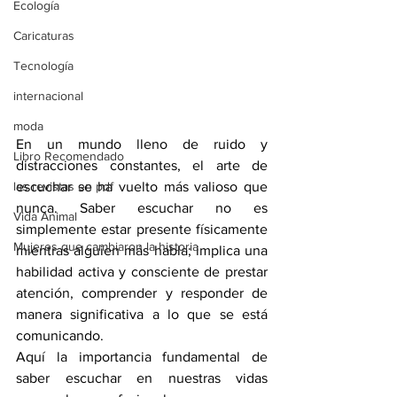
Ecología
Caricaturas
Tecnología
internacional
moda
En un mundo lleno de ruido y 
Libro Recomendado
distracciones constantes, el arte de 
las revistas en pdf
escuchar se ha vuelto más valioso que 
nunca. Saber escuchar no es 
Vida Animal
simplemente estar presente físicamente 
Mujeres que cambiaron la historia
mientras alguien más habla; implica una 
habilidad activa y consciente de prestar 
atención, comprender y responder de 
manera significativa a lo que se está 
comunicando. 
Aquí la importancia fundamental de 
saber escuchar en nuestras vidas 