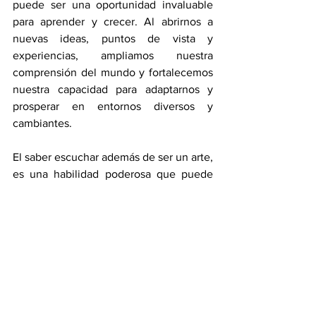
puede ser una oportunidad invaluable 
para aprender y crecer. Al abrirnos a 
nuevas ideas, puntos de vista y 
experiencias, ampliamos nuestra 
comprensión del mundo y fortalecemos 
nuestra capacidad para adaptarnos y 
prosperar en entornos diversos y 
cambiantes.
El saber escuchar además de ser un arte, 
es una habilidad poderosa que puede 
enriquecer nuestras vidas de muchas 
maneras, desde fortalecer relaciones 
personales hasta mejorar la 
comunicación. Saber escuchar es una 
herramienta fundamental para la 
conexión humana y el crecimiento 
personal y profesional.