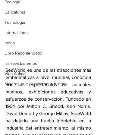
Ecología
Caricaturas
Tecnología
internacional
moda
Libro Recomendado
las revistas en pdf
SeaWorld es una de las atracciones más 
Vida Animal
emblemáticas a nivel mundial, conocida 
Mujeres que cambiaron la historia
por sus espectáculos de animales 
marinos, exhibiciones educativas y 
esfuerzos de conservación. Fundado en 
1964 por Milton C. Shedd, Ken Norris, 
David Demott y George Millay, SeaWorld 
ha dejado una huella indeleble en la 
industria del entretenimiento, al mismo 