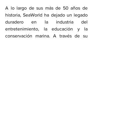
A lo largo de sus más de 50 años de 
historia, SeaWorld ha dejado un legado 
duradero en la industria del 
entretenimiento, la educación y la 
conservación marina. A través de su 
compromiso con la excelencia, la 
innovación y el cuidado de los animales, 
el parque ha inspirado a millones de 
personas a valorar y proteger los 
océanos y sus habitantes.
Hoy en día, SeaWorld continúa siendo 
un líder en su campo, buscando nuevas 
formas de involucrar y educar al público 
sobre los desafíos y las maravillas del 
mundo marino.
Empresarial y Turismo
Sociedad y Responsabilidad Social