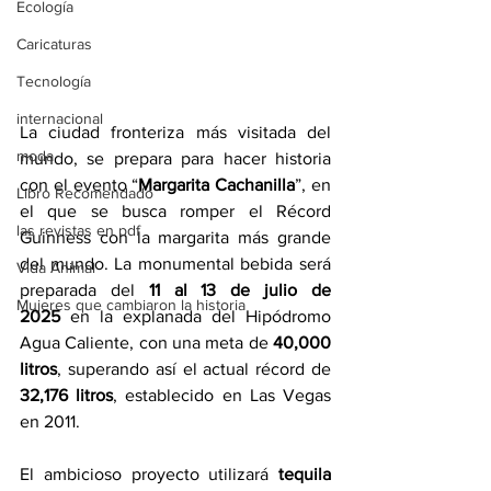
Ecología
Caricaturas
Tecnología
internacional
La ciudad fronteriza más visitada del 
moda
mundo, se prepara para hacer historia 
con el evento “
Margarita Cachanilla
”, en 
Libro Recomendado
el que se busca romper el Récord 
las revistas en pdf
Guinness con la margarita más grande 
del mundo. La monumental bebida será 
Vida Animal
preparada del 
11 al 13 de julio de 
Mujeres que cambiaron la historia
2025
 en la explanada del Hipódromo 
Agua Caliente, con una meta de 
40,000 
litros
, superando así el actual récord de 
32,176 litros
, establecido en Las Vegas 
en 2011.
El ambicioso proyecto utilizará 
tequila 