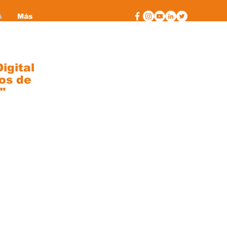
A
Más
igital
os de
"