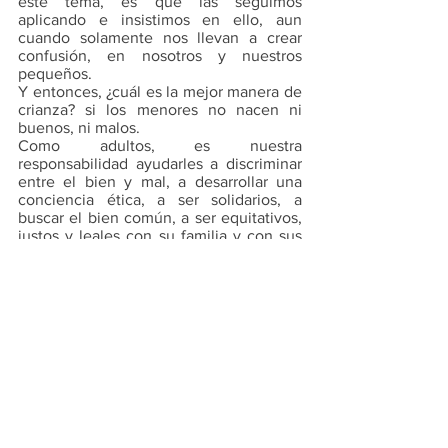
este tema, es que las seguimos 
aplicando e insistimos en ello, aun 
cuando solamente nos llevan a crear 
confusión, en nosotros y nuestros 
pequeños.
Y entonces, ¿cuál es la mejor manera de 
crianza? si los menores no nacen ni 
buenos, ni malos.
Como adultos, es nuestra 
responsabilidad ayudarles a discriminar 
entre el bien y mal, a desarrollar una 
conciencia ética, a ser solidarios, a 
buscar el bien común, a ser equitativos, 
justos y leales con su familia y con sus 
compañeros. 
Es nuestra tarea hacerles sentir que son 
queridos, protegidos, escuchados, y 
guiados. Que sepan que no están solos 
en el largo camino de la vida.
Que tengan una excelente vida.
Salud