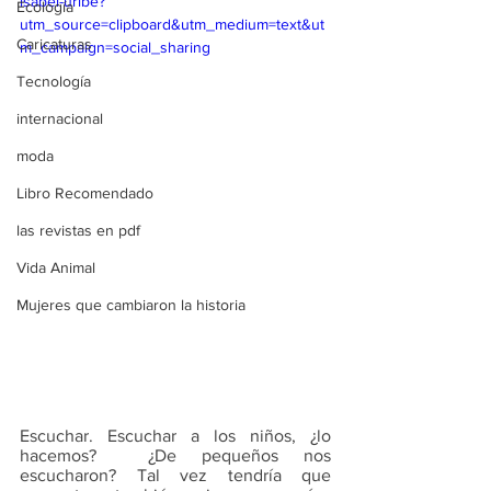
isabel-uribe?
Ecología
utm_source=clipboard&utm_medium=text&ut
Caricaturas
m_campaign=social_sharing
Tecnología
internacional
moda
Libro Recomendado
las revistas en pdf
Vida Animal
Mujeres que cambiaron la historia
Escuchar. Escuchar a los niños, ¿lo 
hacemos?  ¿De pequeños nos 
escucharon? Tal vez tendría que 