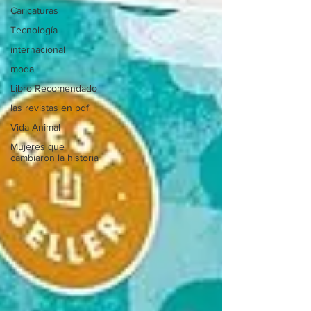
Caricaturas
Tecnología
internacional
moda
Libro Recomendado
las revistas en pdf
Vida Animal
Mujeres que
cambiaron la historia