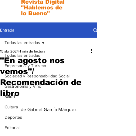
Revista Digital
"Hablemos de
lo Bueno"
Entrada
Todas las entradas
15 abr 2024
1 min de lectura
Todas las entradas
"En agosto nos
Empresarial y Turismo
vemos"/
Sociedad y Responsabilidad Social
Recomendación de
Gastronomia y Vino
libro
Salud
Cultura
de Gabriel García Márquez
Deportes
Editorial