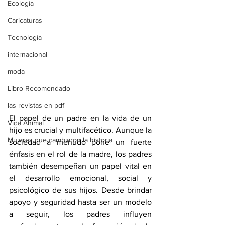
Ecología
Caricaturas
Tecnología
internacional
moda
Libro Recomendado
las revistas en pdf
El papel de un padre en la vida de un 
Vida Animal
hijo es crucial y multifacético. Aunque la 
Mujeres que cambiaron la historia
sociedad a menudo pone un fuerte 
énfasis en el rol de la madre, los padres 
también desempeñan un papel vital en 
el desarrollo emocional, social y 
psicológico de sus hijos. Desde brindar 
apoyo y seguridad hasta ser un modelo 
a seguir, los padres influyen 