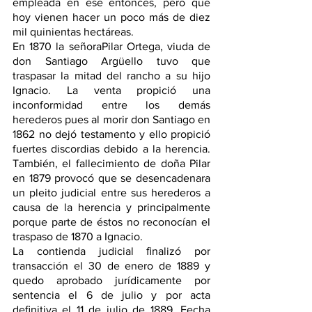
empleada en ese entonces, pero que 
hoy vienen hacer un poco más de diez 
mil quinientas hectáreas.
En 1870 la señoraPilar Ortega, viuda de 
don Santiago Argüello tuvo que 
traspasar la mitad del rancho a su hijo 
Ignacio. La venta propició una 
inconformidad entre los demás 
herederos pues al morir don Santiago en 
1862 no dejó testamento y ello propició 
fuertes discordias debido a la herencia. 
También, el fallecimiento de doña Pilar 
en 1879 provocó que se desencadenara 
un pleito judicial entre sus herederos a 
causa de la herencia y principalmente 
porque parte de éstos no reconocían el 
traspaso de 1870 a Ignacio.
La contienda judicial ﬁnalizó por 
transacción el 30 de enero de 1889 y 
quedo aprobado jurídicamente por 
sentencia el 6 de julio y por acta 
deﬁnitiva el 11 de julio de 1889. Fecha 