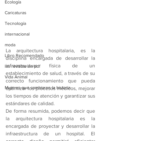
Ecología
Caricaturas
Tecnología
internacional
moda
La arquitectura hospitalaria, es la 
Libro Recomendado
disciplina encargada de desarrollar la 
infraestructura física de un 
las revistas en pdf
establecimiento de salud, a través de su 
Vida Animal
correcto funcionamiento que pueda 
Mujeres que cambiaron la historia
optimizar los procesos médicos, mejorar 
los tiempos de atención y garantizar sus 
estándares de calidad.
De forma resumida, podemos decir que 
la arquitectura hospitalaria es la 
encargada de proyectar y desarrollar la 
infraestructura de un hospital. El 