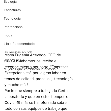
Ecología
Caricaturas
Tecnología
internacional
moda
Libro Recomendado
las revistas en pdf
Maria Eugenia Acevedo, CEO de 
Vida Animal
CERTUS laboratorios, recibe el 
reconocimiento por parte  "Empresas 
Mujeres que cambiaron la historia
Excepcionales", por la gran labor en 
temas de calidad, procesos,  tecnología 
y mucho más! 
Por lo que siempre a trabajado Certus 
Laboratorio y que en estos tiempos de 
Covid -19 más se ha reforzado sobre 
todo con sus equipos de trabajo que 