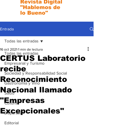
Revista Digital
"Hablemos de
lo Bueno"
Entrada
Todas las entradas
16 oct 2021
1 min de lectura
Todas las entradas
CERTUS Laboratorio
Empresarial y Turismo
recibe
Sociedad y Responsabilidad Social
Reconocimiento
Gastronomia y Vino
Nacional llamado
Salud
"Empresas
Cultura
Excepcionales"
Deportes
Editorial