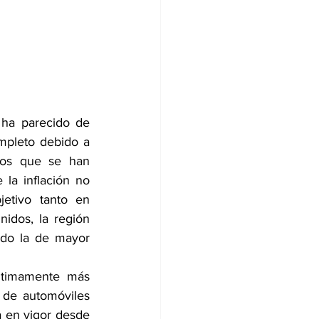
ha parecido de 
pleto debido a 
tos que se han 
la inflación no 
etivo tanto en 
dos, la región 
do la de mayor 
ltimamente más 
de automóviles 
a en vigor desde 