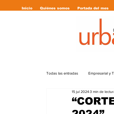
Inicio
Quiénes somos
Portada del mes
Todas las entradas
Empresarial y 
15 jul 2024
3 min de lectur
Cultura
Deportes
Editor
“CORTE
2024”
Libro Recomendado
las revi