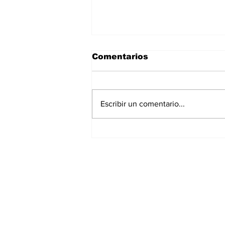
Comentarios
Escribir un comentario...
¡Gilberto Mora ya es
Historia de Tijuana!