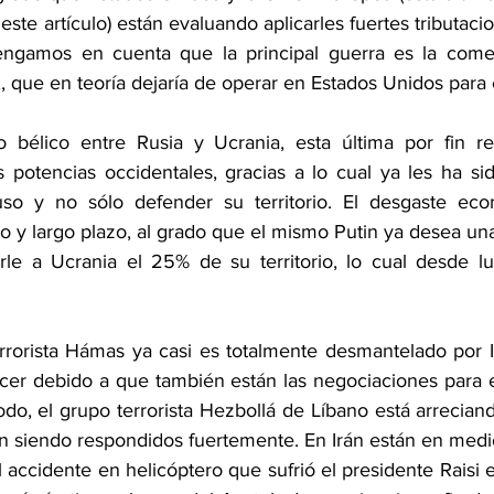
este artículo) están evaluando aplicarles fuertes tributacio
engamos en cuenta que la principal guerra es la comerc
, que en teoría dejaría de operar en Estados Unidos par
to bélico entre Rusia y Ucrania, esta última por fin r
s potencias occidentales, gracias a lo cual ya les ha sid
so y no sólo defender su territorio. El desgaste eco
 y largo plazo, al grado que el mismo Putin ya desea una
rle a Ucrania el 25% de su territorio, lo cual desde l
rrorista Hámas ya casi es totalmente desmantelado por Isr
er debido a que también están las negociaciones para el
do, el grupo terrorista Hezbollá de Líbano está arreciand
tán siendo respondidos fuertemente. En Irán están en med
 accidente en helicóptero que sufrió el presidente Raisi