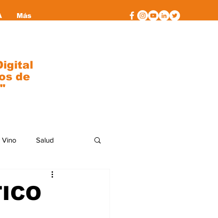
A
Más
igital
os de
"
 Vino
Salud
al
moda
TICO