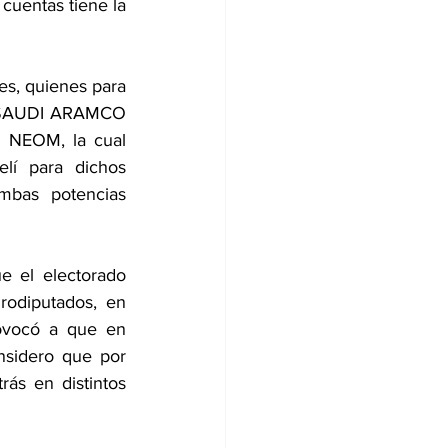
cuentas tiene la 
s, quienes para 
e SAUDI ARAMCO 
 NEOM, la cual 
lí para dichos 
mbas potencias 
 el electorado 
rodiputados, en 
rovocó a que en 
sidero que por 
s en distintos 