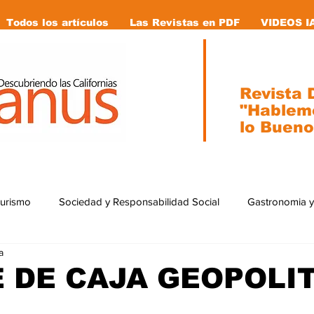
Todos los artículos
Las Revistas en PDF
VIDEOS I
Revista D
"Hablem
lo Bueno
Turismo
Sociedad y Responsabilidad Social
Gastronomia y
a
ial
Ecología
Caricaturas
Tecnología
internacion
 DE CAJA GEOPOLI
stas en pdf
Vida Animal
Mujeres que cambiaron la historia