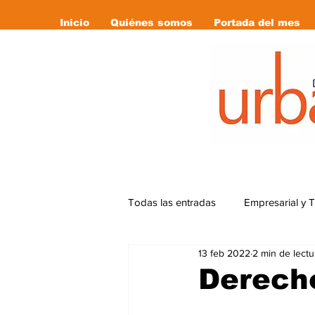
Inicio
Quiénes somos
Portada del mes
Todas las entradas
Empresarial y 
13 feb 2022
2 min de lectu
Cultura
Deportes
Editor
Derecho
Libro Recomendado
las revi