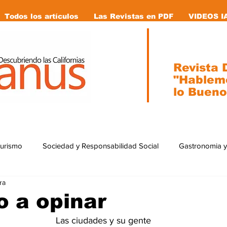
Todos los artículos
Las Revistas en PDF
VIDEOS I
Revista D
"Hablem
lo Bueno
Turismo
Sociedad y Responsabilidad Social
Gastronomia y
ra
ial
Ecología
Caricaturas
Tecnología
internacion
 a opinar
Las ciudades y su gente
stas en pdf
Vida Animal
Mujeres que cambiaron la historia