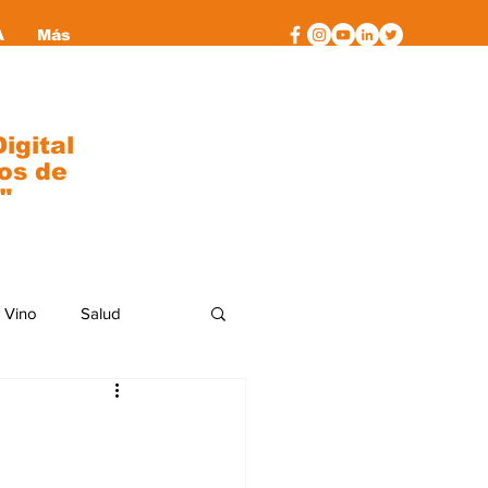
A
Más
igital
os de
"
 Vino
Salud
al
moda