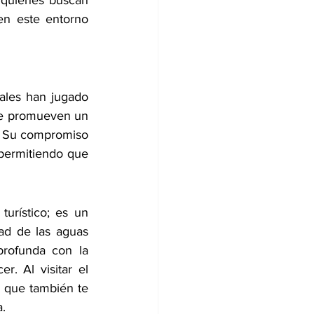
 quienes buscan 
en este entorno 
ales han jugado 
que promueven un 
l. Su compromiso 
permitiendo que 
rístico; es un 
ad de las aguas 
rofunda con la 
. Al visitar el 
 que también te 
a.