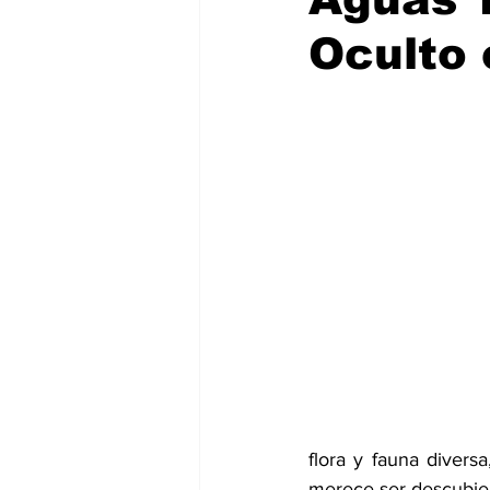
Oculto 
flora y fauna divers
merece ser descubier