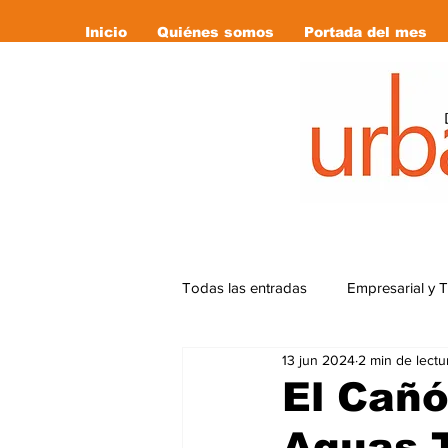
Inicio
Quiénes somos
Portada del mes
Todas las entradas
Empresarial y 
13 jun 2024
2 min de lectu
Cultura
Deportes
Editor
El Cañó
Aguas 
Libro Recomendado
las revi