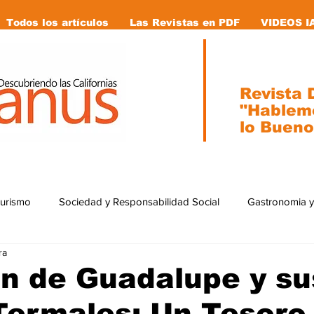
Todos los artículos
Las Revistas en PDF
VIDEOS I
Revista D
"Hablem
lo Bueno
Turismo
Sociedad y Responsabilidad Social
Gastronomia y
ra
ial
Ecología
Caricaturas
Tecnología
internacion
n de Guadalupe y su
Termales: Un Tesoro
stas en pdf
Vida Animal
Mujeres que cambiaron la historia