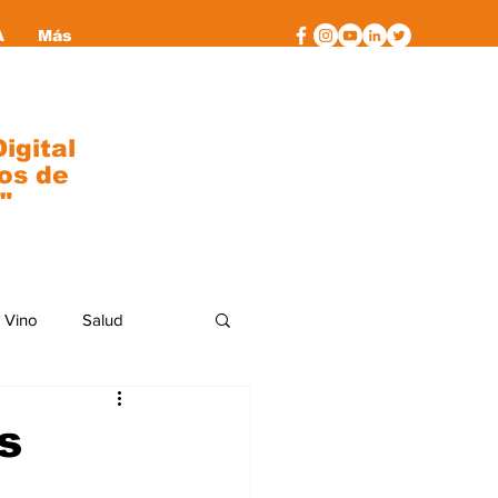
A
Más
igital
os de
"
 Vino
Salud
al
moda
s