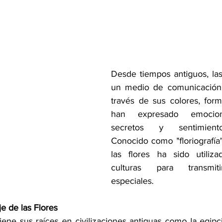
Desde tiempos antiguos, las 
un medio de comunicación s
través de sus colores, forma
han expresado emocion
secretos y sentimiento
Conocido como "floriografía"
las flores ha sido utiliza
culturas para transmitir
especiales.
e de las Flores
tiene sus raíces en civilizaciones antiguas como la egipcia