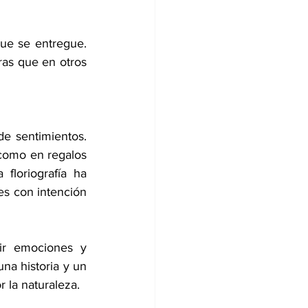
que se entregue. 
ras que en otros 
e sentimientos. 
 como en regalos 
loriografía ha 
es con intención 
ir emociones y 
na historia y un 
 la naturaleza.