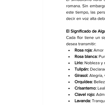
romana. Sin embargo,
este tiempo, las per
decir en voz alta deb
El Significado de Alg
Cada flor tiene un s
desea transmitir:
Rosa roja:
 Amor 
Rosa blanca:
 Pur
Lirio:
 Nobleza y r
Tulipán:
 Declara
Girasol:
 Alegría,
Orquídea:
 Bellez
Crisantemo:
 Lea
Clavel rojo:
 Admi
Lavanda:
 Tranqu