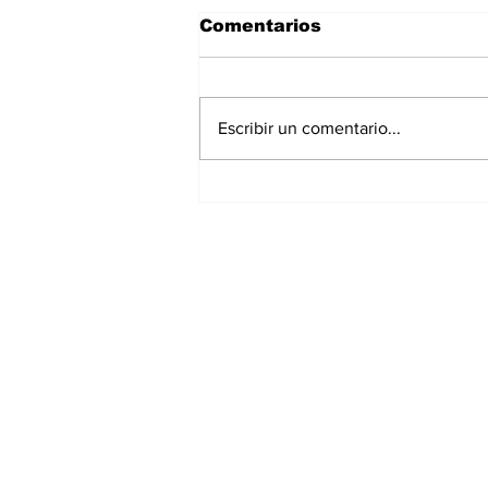
Comentarios
Escribir un comentario...
¡Gilberto Mora ya es
Historia de Tijuana!