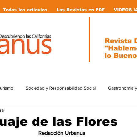
Todos los artículos
Las Revistas en PDF
VIDEOS I
Revista D
"Hablem
lo Bueno
Turismo
Sociedad y Responsabilidad Social
Gastronomia y
ra
ial
Ecología
Caricaturas
Tecnología
internacion
uaje de las Flores
Redacción Urbanus 
stas en pdf
Vida Animal
Mujeres que cambiaron la historia