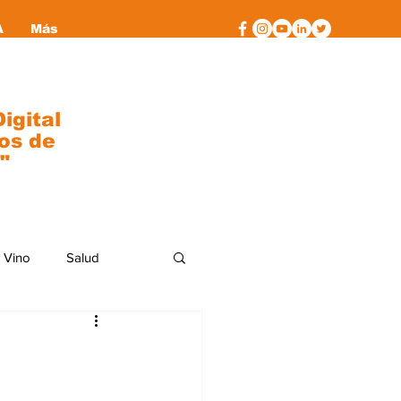
A
Más
igital
os de
"
 Vino
Salud
al
moda