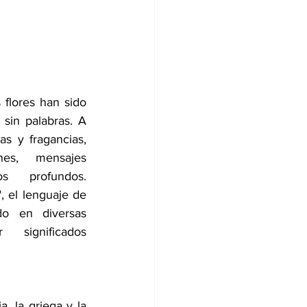
flores han sido 
in palabras. A 
s y fragancias, 
es, mensajes 
s profundos. 
, el lenguaje de 
do en diversas 
 significados 
, la griega y la 