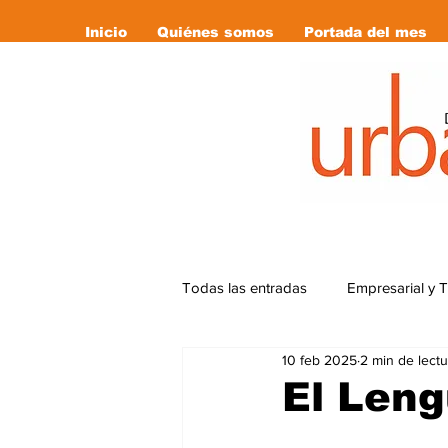
Inicio
Quiénes somos
Portada del mes
Todas las entradas
Empresarial y 
10 feb 2025
2 min de lectu
Cultura
Deportes
Editor
El Leng
Libro Recomendado
las revi