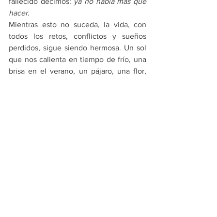
fallecido decimos: 
ya no había más que 
hacer
. 
Mientras esto no suceda, la vida, con 
todos los retos, conflictos y sueños 
perdidos, sigue siendo hermosa. Un sol 
que nos calienta en tiempo de frío, una 
brisa en el verano, un pájaro, una flor, 
nuestros hijos, nuestros padres, amigos, 
hermanos, todo lo vivo.
El misterio de la vida y de la muerte, que 
juntos nos llevan a luchar por vivir, a 
continuar la llamada vida. 
Salud
Ver todo
Entradas recientes