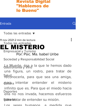
Revista Digital
"Hablemos de
lo Bueno"
Entrada
Todas las entradas
11 nov 2021
2 min de lectura
Todas las entradas
EL MISTERIO
Empresarial y Turismo
Por: Psic. Ma. Isabel Uribe 
Sociedad y Responsabilidad Social
La Muerte, ésa a la que le hemos dado 
Gastronomia y Vino
una figura, un rostro, para tratar de 
Salud
reconocerla, para que sea una amiga, 
para intentar entender el misterio 
Cultura
infinito que es. Para que el miedo hacia 
Deportes
ella no nos invada, hacemos esfuerzos 
Editorial
para tratar de entender su misión.
Los seres humanos, a medida que 