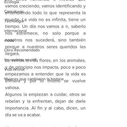
Ecología
vamos creciendo, vamos identificando y 
Caricaturas
entendiendo todo lo que representa la 
muerte. La vida no es infinita, tiene un 
Tecnología
tiempo. Un día nos vamos a ir, saberlo 
internacional
nos estremece, no solo porque a 
nosotros nos sucederá, sino también 
moda
porque a nuestros seres queridos les 
Libro Recomendado
llegará.
las revistas en pdf
Lo vemos en las flores, en los animales, 
y de principio nos impacta, poco a poco 
Vida Animal
empezamos a entender que la vida es 
Mujeres que cambiaron la historia
efímera y por lo mismo se vuelve 
valiosa. 
Algunos la empiezan a cuidar, otros se 
rebelan y la enfrentan, dejan de darle 
importancia. Al fin y al cabo, dicen, un 
día se va a acabar.