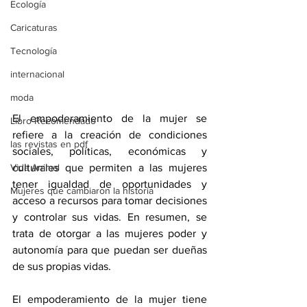
Ecología
Caricaturas
Tecnología
internacional
moda
El empoderamiento de la mujer se 
Libro Recomendado
refiere a la creación de condiciones 
las revistas en pdf
sociales, políticas, económicas y 
Vida Animal
culturales que permiten a las mujeres 
tener igualdad de oportunidades y 
Mujeres que cambiaron la historia
acceso a recursos para tomar decisiones 
y controlar sus vidas. En resumen, se 
trata de otorgar a las mujeres poder y 
autonomía para que puedan ser dueñas 
de sus propias vidas.
El empoderamiento de la mujer tiene 