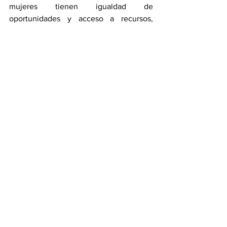
mujeres tienen igualdad de 
oportunidades y acceso a recursos, 
pueden desempeñar un papel clave en 
la construcción de sociedades más 
justas y sostenibles.
Sociedad y Responsabilidad Social
Ver todo
Entradas recientes