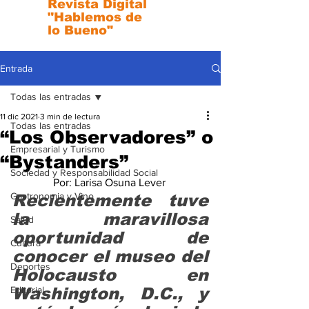
Revista Digital
"Hablemos de
lo Bueno"
Entrada
Todas las entradas
11 dic 2021
3 min de lectura
Todas las entradas
“Los Observadores” o
Empresarial y Turismo
“Bystanders”
Sociedad y Responsabilidad Social
Por: Larisa Osuna Lever 
Gastronomia y Vino
Recientemente tuve 
la maravillosa 
Salud
oportunidad de 
Cultura
conocer el museo del 
Deportes
Holocausto en 
Editorial
Washington, D.C., y 