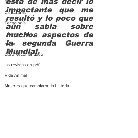
está de más decir lo 
Ecología
impactante que me 
Caricaturas
resultó y lo poco que 
Tecnología
aún sabia sobre 
muchos aspectos de 
internacional
la segunda Guerra 
moda
Mundial.
Libro Recomendado
las revistas en pdf
Vida Animal
Mujeres que cambiaron la historia