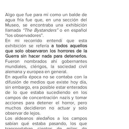
Algo que fue para mí como un balde de 
agua fría fue que, en una sección del 
Museo, se encontraba una exhibici
ó
n 
llamada 
“The Bystanders”
 o en español 
“los observadores”. 
En mi recorrido entendí que esta 
exhibición se refería 
a todos aquellos 
que solo observaron los horrores de la 
Guerra sin hacer nada para detenerlos. 
Fueron nombrados ahí gobernantes 
mundiales, clérigos, la sociedad civil 
alemana y europea en general. 
En aquella época no se contaba con la 
difusión de medios que existe hoy día, 
sin embargo, era posible estar enterados 
de lo que estaba sucediendo en los 
campos de concentración nazis y tomar 
acciones para detener el horror, pero 
muchos decidieron no actuar y solo 
observar de lejos. 
Los aldeanos aledaños a los campos 
sabían qué estaba pasando, los que 
transportaban cientos de miles de 