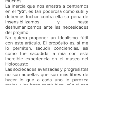
muchos. 
La inercia que nos arrastra a centrarnos 
en el “
yo
”, es tan poderosa como sutil y 
debemos luchar contra ella so pena de 
insensibilizarnos y hasta 
deshumanizarnos ante las necesidades 
del prójimo. 
No quiero proponer un idealismo f
ú
til 
con este artículo. El propósito es, si me 
lo permiten, sacudir conciencias, así 
como fue sacudida la mía con esta 
increíble experiencia en el museo del 
Holocausto.
Las sociedades avanzadas y progresistas 
no son aquellas que son más libres de 
hacer lo que a cada uno le parezca 
mejor y les haga sentir bien, aún si con 
ello afectan a otros, sino aquellas que se 
desarrollan en todos sus niveles y que 
mantienen una cohesión de objetivos, 
para que todo aquel que las conforma 
pueda alcanzar sus ideales de felicidad 
y bienestar…o por lo menos acercarse lo 
más posible. Para ello se requiere ser 
solidarios e intencionales y no solo 