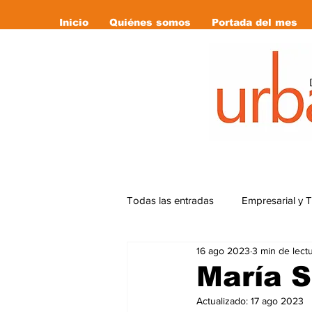
Inicio
Quiénes somos
Portada del mes
Todas las entradas
Empresarial y 
16 ago 2023
3 min de lect
Cultura
Deportes
Editor
María 
Actualizado:
17 ago 2023
Libro Recomendado
las revi