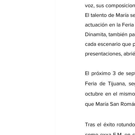
voz, sus composicion
El talento de María s
actuación en la Feria
Dinamita, también par
cada escenario que p
presentaciones, abrié
El próximo 3 de sept
Feria de Tijuana, s
octubre en el mismo 
que María San Román
Tras el éxito rotund
como exxa F.M. en ci