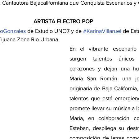
Cantautora Bajacaliforniana que Conquista Escenarios y
ARTISTA ELECTRO POP
oGonzales
 de Estudio UNO7 y de 
#KarinaVillaruel
 de Est
 Tijuana Zona Rio Urbana
En el vibrante escenario
surgen talentos únicos 
corazones y dejan una huel
María San Román, una jov
originaria de Baja California
talentos que está emergien
promete llevar su música a l
María, en colaboración c
Esteban, despliega su destr
composición de letras como