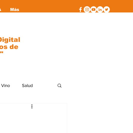
A
Más
igital
os de
"
 Vino
Salud
al
moda