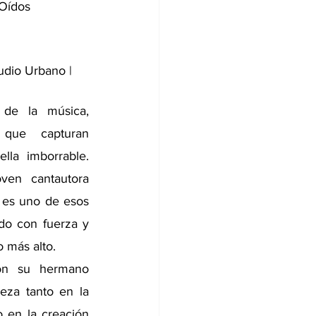
 Oídos
udio Urbano | 
 de la música, 
que capturan 
la imborrable. 
en cantautora 
, es uno de esos 
do con fuerza y 
o más alto.
on su hermano 
eza tanto en la 
 en la creación 