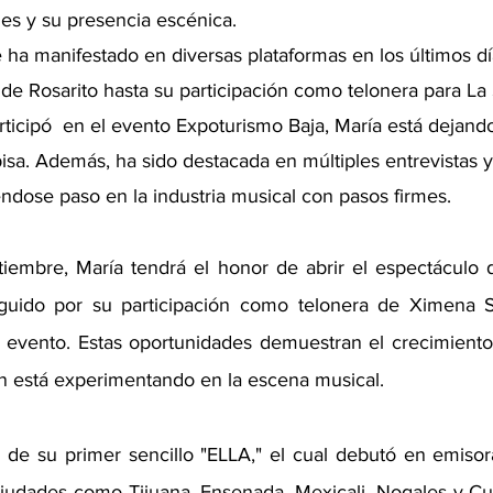
es y su presencia escénica.
e ha manifestado en diversas plataformas en los últimos d
 de Rosarito hasta su participación como telonera para La
ticipó  en el evento Expoturismo Baja, María está dejando
isa. Además, ha sido destacada en múltiples entrevistas y
ndose paso en la industria musical con pasos firmes.
iembre, María tendrá el honor de abrir el espectáculo 
eguido por su participación como telonera de Ximena Sa
evento. Estas oportunidades demuestran el crecimiento 
 está experimentando en la escena musical.
o de su primer sencillo "ELLA," el cual debutó en emiso
udades como Tijuana, Ensenada, Mexicali, Nogales y Cul