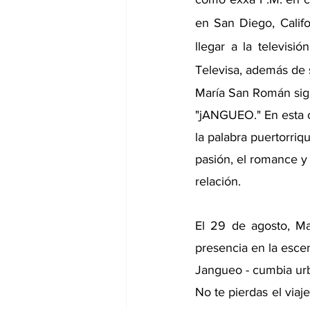
en San Diego, Califo
llegar a la televis
Televisa, además de 
María San Román sigu
"jANGUEO." En esta 
la palabra puertorriq
pasión, el romance y
relación.
El 29 de agosto, Ma
presencia en la esce
Jangueo - cumbia u
No te pierdas el viaj