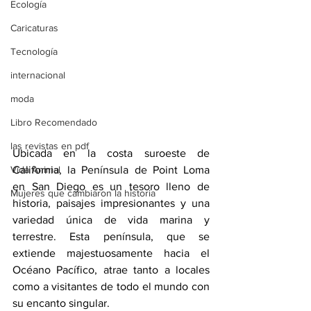
Ecología
Caricaturas
Tecnología
internacional
moda
Libro Recomendado
las revistas en pdf
Ubicada en la costa suroeste de 
Vida Animal
California, la Península de Point Loma 
en San Diego es un tesoro lleno de 
Mujeres que cambiaron la historia
historia, paisajes impresionantes y una 
variedad única de vida marina y 
terrestre. Esta península, que se 
extiende majestuosamente hacia el 
Océano Pacífico, atrae tanto a locales 
como a visitantes de todo el mundo con 
su encanto singular.