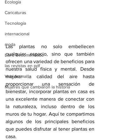
Ecología
Caricaturas
Tecnología
internacional
moda
Las plantas no solo embellecen 
cualquier espacio, sino que también 
Libro Recomendado
ofrecen una variedad de beneficios para 
las revistas en pdf
nuestra salud física y mental. Desde 
Vida Animal
mejorar la calidad del aire hasta 
proporcionar una sensación de 
Mujeres que cambiaron la historia
bienestar, incorporar plantas en casa es 
una excelente manera de conectar con 
la naturaleza, incluso dentro de los 
muros de tu hogar. Aquí te compartimos 
algunos de los principales beneficios 
que puedes disfrutar al tener plantas en 
casa.