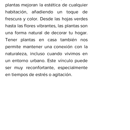
plantas mejoran la estética de cualquier 
habitación, añadiendo un toque de 
frescura y color. Desde las hojas verdes 
hasta las flores vibrantes, las plantas son 
una forma natural de decorar tu hogar. 
Tener plantas en casa también nos 
permite mantener una conexión con la 
naturaleza, incluso cuando vivimos en 
un entorno urbano. Este vínculo puede 
ser muy reconfortante, especialmente 
en tiempos de estrés o agitación.
6. Fomento de la Responsabilidad y el 
Cuidado
Cuidar una planta puede enseñarnos a 
ser más responsables y pacientes. Las 
plantas requieren atención diaria, como 
el riego y la poda, lo que nos obliga a 