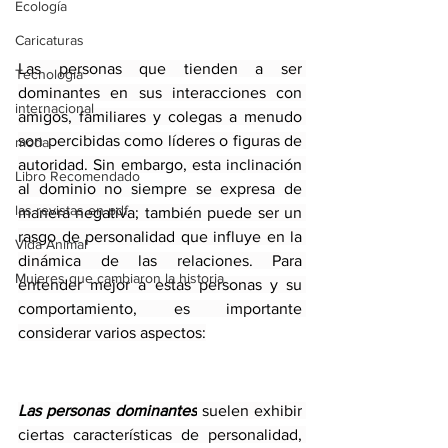
Ecología
Caricaturas
Las personas que tienden a ser 
Tecnología
dominantes en sus interacciones con 
internacional
amigos, familiares y colegas a menudo 
son percibidas como líderes o figuras de 
moda
autoridad. Sin embargo, esta inclinación 
Libro Recomendado
al dominio no siempre se expresa de 
las revistas en pdf
manera negativa; también puede ser un 
rasgo de personalidad que influye en la 
Vida Animal
dinámica de las relaciones. Para 
Mujeres que cambiaron la historia
entender mejor a estas personas y su 
comportamiento, es importante 
considerar varios aspectos:
Las personas dominantes
 suelen exhibir 
ciertas características de personalidad, 