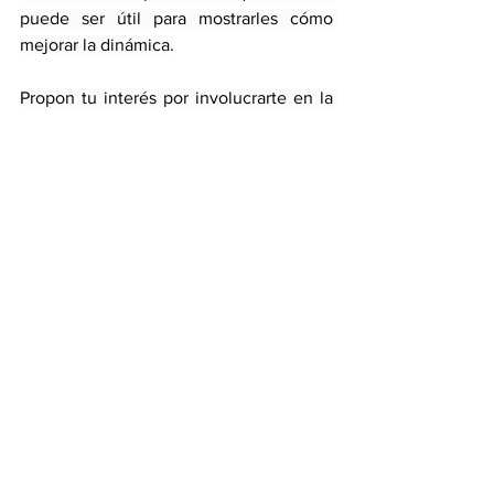
puede ser útil para mostrarles cómo 
mejorar la dinámica.
Propon tu interés por involucrarte en la 
toma de decisiones y ofrecer ideas. Esto 
puede ayudar a equilibrar la relación y 
permitir que ambas partes se sientan 
valoradas y escuchadas.
Comprender las motivaciones y 
preocupaciones de la persona 
dominante puede ayudarte a abordar 
situaciones difíciles. La empatía puede 
ser clave para mejorar la comunicación y 
reducir tensiones.
Para aquellos que tienden a ser 