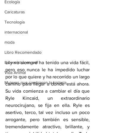
Ecología
Caricaturas
Tecnología
internacional
moda
Libro Recomendado
las revistas en pdf
Lily no siempre ha tenido una vida fácil, 
pero eso nunca le ha impedido luchar 
Vida Animal
por lo que quiere y ha recorrido un largo 
Mujeres que cambiaron la historia
camino para llegar a donde está ahora. 
Su vida comienza a cambiar el día que 
Ryle Kincaid, un extraordinario 
neurocirujano, se fija en ella. Ryle es 
asertivo, terco, tal vez incluso un poco 
arrogante, pero también es sensible, 
tremendamente atractivo, brillante, y 