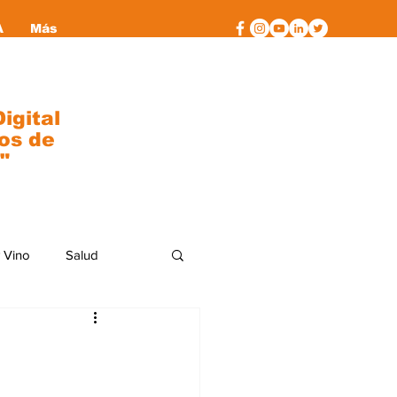
A
Más
igital
os de
"
 Vino
Salud
al
moda