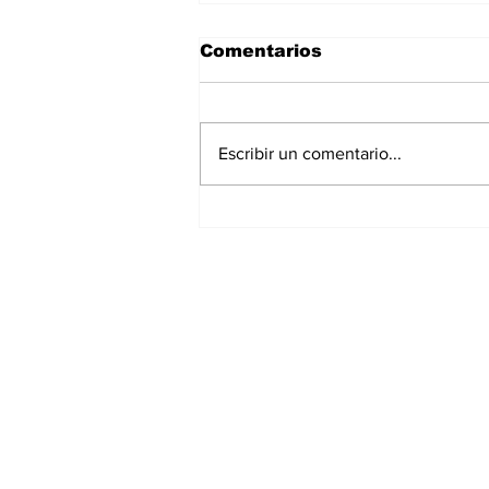
Comentarios
Escribir un comentario...
•⁠ ⁠Dra. Mileidy Fernández
afirma que la Medicina
Estética moderna busca
preservar la identidad
del paciente y favorecer
un envejecimiento
saludable