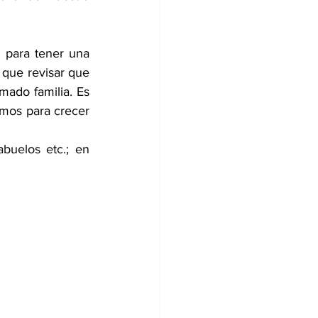
para tener una 
que revisar que 
ado familia. Es 
mos para crecer 
uelos etc.; en 