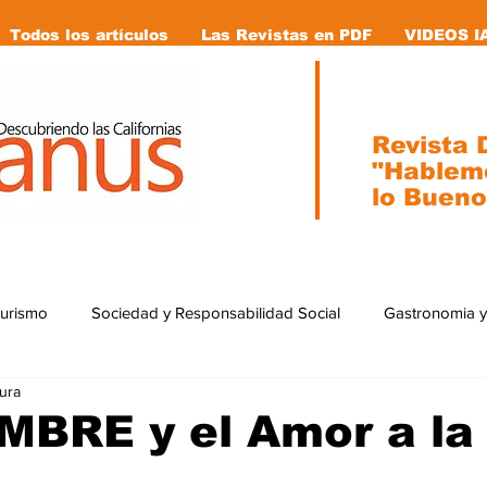
Todos los artículos
Las Revistas en PDF
VIDEOS I
Revista D
"Hablem
lo Bueno
Turismo
Sociedad y Responsabilidad Social
Gastronomia y
tura
ial
Ecología
Caricaturas
Tecnología
internacion
MBRE y el Amor a la
stas en pdf
Vida Animal
Mujeres que cambiaron la historia