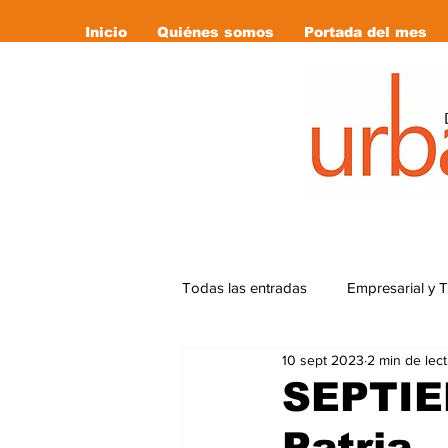
Inicio
Quiénes somos
Portada del mes
Todas las entradas
Empresarial y 
10 sept 2023
2 min de lec
Cultura
Deportes
Editor
SEPTIE
Patria.
Libro Recomendado
las revi