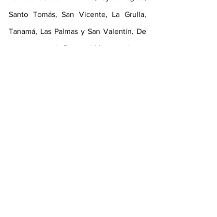
Santo Tomás, San Vicente, La Grulla, 
Tanamá, Las Palmas y San Valentín. De 
esta manera, la Ruta del Vino mexicano 
se convirtió en un imán irresistible para 
los viajeros de todo el mundo.
Empresarial y Turismo
Ver todo
Entradas recientes