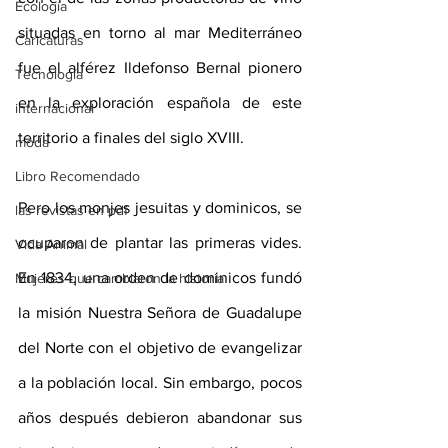
Ecología
situadas en torno al mar Mediterráneo 
Caricaturas
fue el alférez Ildefonso Bernal pionero 
Tecnología
en la exploración española de este 
internacional
territorio a finales del siglo XVIII.
moda
Libro Recomendado
Pero los monjes jesuitas y dominicos, se 
las revistas en pdf
ocuparon de plantar las primeras vides. 
Vida Animal
En 1834, una orden de dominicos fundó 
Mujeres que cambiaron la historia
la misión Nuestra Señora de Guadalupe 
del Norte con el objetivo de evangelizar 
a la población local. Sin embargo, pocos 
años después debieron abandonar sus 