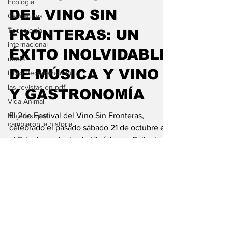
Ecología
DEL VINO SIN
Caricaturas
Tecnología
FRONTERAS: UN
internacional
ÉXITO INOLVIDABLE
moda
DE MÚSICA Y VINO
Libro Recomendado
las revistas en pdf
Y GASTRONOMÍA
Vida Animal
El 2do Festival del Vino Sin Fronteras,
Mujeres que
cambiaron la historia
celebrado el pasado sábado 21 de octubre en
el Estacionamiento de Hipódromo Caliente,
Tijuana,...
Suscríbete a nuestro
newsletter