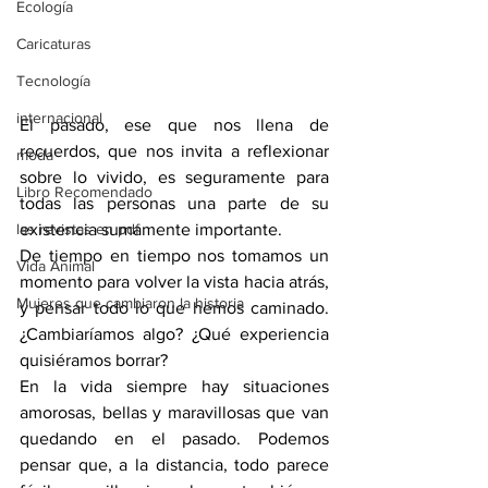
Ecología
Caricaturas
Tecnología
internacional
El pasado, ese que nos llena de 
recuerdos, que nos invita a reflexionar 
moda
sobre lo vivido, es seguramente para 
Libro Recomendado
todas las personas una parte de su 
las revistas en pdf
existencia sumamente importante.
De tiempo en tiempo nos tomamos un 
Vida Animal
momento para volver la vista hacia atrás, 
Mujeres que cambiaron la historia
y pensar todo lo que hemos caminado. 
¿Cambiaríamos algo? ¿Qué experiencia 
quisiéramos borrar? 
En la vida siempre hay situaciones 
amorosas, bellas y maravillosas que van 
quedando en el pasado. Podemos 
pensar que, a la distancia, todo parece 