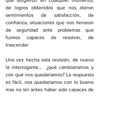
que surgieron en cualquier momento, 
de logros obtenidos que nos dieron 
sentimientos de satisfacción, de 
confianza, situaciones que nos llenaron 
de seguridad ante problemas que 
fuimos capaces de resolver, de 
trascender
Una vez hecha esta revisión, de nuevo 
la interrogante…  ¿qué cambiaríamos y 
con qué nos quedaríamos? La respuesta 
es fácil, nos quedaríamos con lo bueno 
mas no sin antes haber sido capaces de 
revisar el pasado en su totalidad, y soltar 
el lastre para quedarnos con lo bueno.
Sí les puedo decir que una, no puede 
venir sin la otra. 
Revisemos, Escojamos.
Que tengan una excelente vida.