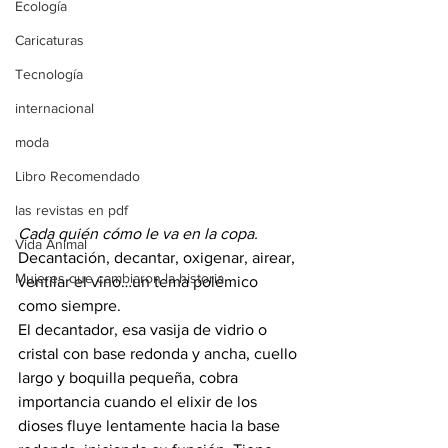
Ecología
Caricaturas
Tecnología
internacional
moda
Libro Recomendado
las revistas en pdf
Cada quién cómo le va en la copa.
Vida Animal
Decantación, decantar, oxigenar, airear, 
Mujeres que cambiaron la historia
ventilar el vino…un tema polémico 
como siempre. 
El decantador, esa vasija de vidrio o 
cristal con base redonda y ancha, cuello 
largo y boquilla pequeña, cobra 
importancia cuando el elixir de los 
dioses fluye lentamente hacia la base 