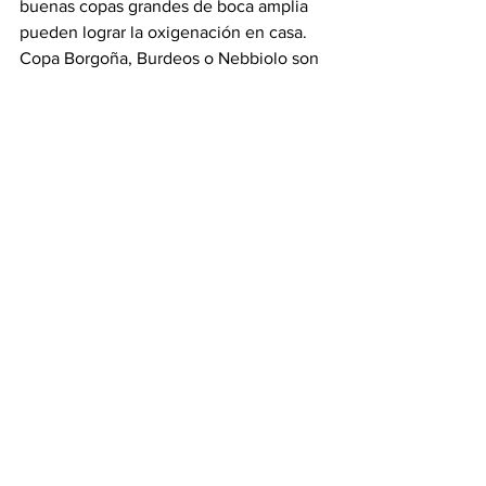
buenas copas grandes de boca amplia 
pueden lograr la oxigenación en casa. 
Copa Borgoña, Burdeos o Nebbiolo son 
opciones.
Consejos Finales de Sommelier Yaya 
González
Envinar la copa y el decantador antes 
de servir, para impregnarlos 
completamente de vino y limpiar 
cualquier imperfección. Un acto 
delicado que realza la experiencia del 
vino.
Gastronomia y Vino