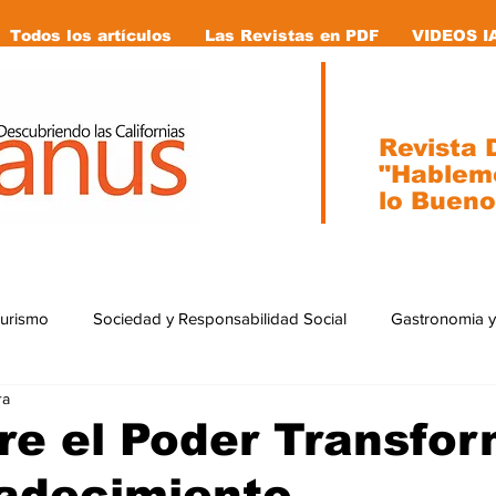
Todos los artículos
Las Revistas en PDF
VIDEOS I
Revista D
"Hablem
lo Bueno
Turismo
Sociedad y Responsabilidad Social
Gastronomia y
ra
ial
Ecología
Caricaturas
Tecnología
internacion
re el Poder Transfo
radecimiento
stas en pdf
Vida Animal
Mujeres que cambiaron la historia