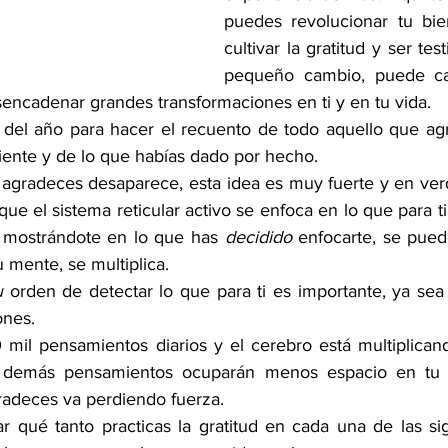
puedes revolucionar tu bie
cultivar la gratitud y ser te
pequeño cambio, puede ca
ncadenar grandes transformaciones en ti y en tu vida. 
del año para hacer el recuento de todo aquello que agr
iente y de lo que habías dado por hecho. 
agradeces desaparece, esta idea es muy fuerte y en verda
ue el sistema reticular activo se enfoca en lo que para ti
y mostrándote en lo que has 
decidido
 enfocarte, se pued
 mente, se multiplica. 
u
 orden de detectar lo que para ti es importante, ya sea 
ones.
 mil pensamientos diarios y el cerebro está multiplicand
s demás pensamientos ocuparán menos espacio en tu 
adeces va perdiendo fuerza.
ar qué tanto practicas la gratitud en cada una de las si