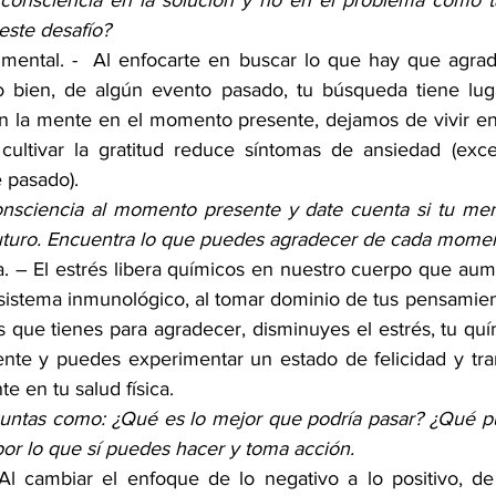
 consciencia en la solución y no en el problema como ta
este desafío?
 mental. -  Al enfocarte en buscar lo que hay que agrad
bien, de algún evento pasado, tu búsqueda tiene luga
on la mente en el momento presente, dejamos de vivir en
 cultivar la gratitud reduce síntomas de ansiedad (exce
 pasado). 
nsciencia al momento presente y date cuenta si tu ment
futuro. Encuentra lo que puedes agradecer de cada mome
ca. – El estrés libera químicos en nuestro cuerpo que aum
el sistema inmunológico, al tomar dominio de tus pensamiento
s que tienes para agradecer, disminuyes el estrés, tu quí
nte y puedes experimentar un estado de felicidad y tran
e en tu salud física. 
untas como: ¿Qué es lo mejor que podría pasar? ¿Qué pu
por lo que sí puedes hacer y toma acción. 
Al cambiar el enfoque de lo negativo a lo positivo, de 