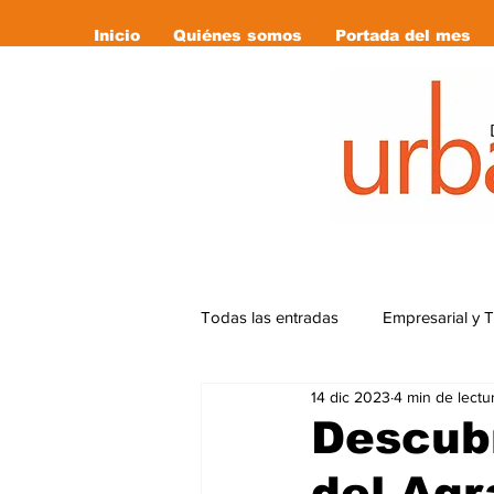
Inicio
Quiénes somos
Portada del mes
Todas las entradas
Empresarial y 
14 dic 2023
4 min de lectu
Cultura
Deportes
Editor
Descub
del Ag
Libro Recomendado
las revi