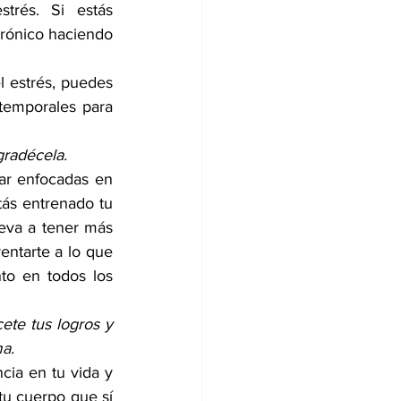
rés. Si estás 
rónico haciendo 
 estrés, puedes 
temporales para 
gradécela.
ar enfocadas en 
ás entrenado tu 
eva a tener más 
entarte a lo que 
to en todos los 
te tus logros y 
a. 
ia en tu vida y 
tu cuerpo que sí 