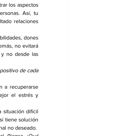
rar los aspectos 
rsonas. Así, tu 
tado relaciones 
ilidades, dones 
más, no evitará 
y no desde las 
positivo de cada 
n a recuperarse 
or el estrés y 
tuación difícil 
í tiene solución 
onal no deseado. 