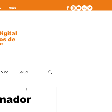
A
Más
igital
os de
"
 Vino
Salud
al
moda
rmador