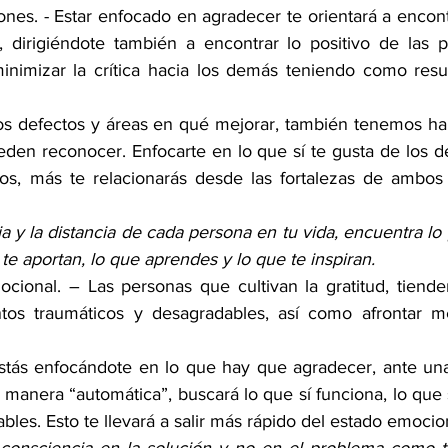
nes. - Estar enfocado en agradecer te orientará a encont
, dirigiéndote también a encontrar lo positivo de las pe
inimizar la crítica hacia los demás teniendo como resul
s defectos y áreas en qué mejorar, también tenemos hab
eden reconocer. Enfocarte en lo que sí te gusta de los de
os, más te relacionarás desde las fortalezas de ambos 
 y la distancia de cada persona en tu vida, encuentra lo 
te aportan, lo que aprendes y lo que te inspiran.
ocional. – Las personas que cultivan la gratitud, tiende
os traumáticos y desagradables, así como afrontar mej
tás enfocándote en lo que hay que agradecer, ante una si
 manera “automática”, buscará lo que sí funciona, lo que s
ables. Esto te llevará a salir más rápido del estado emoci