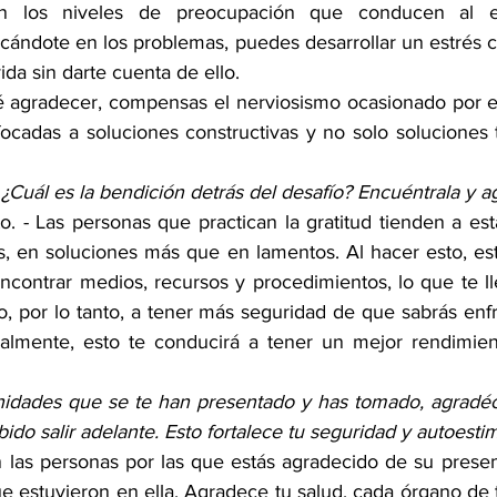
en los niveles de preocupación que conducen al est
ándote en los problemas, puedes desarrollar un estrés c
ida sin darte cuenta de ello. 
é agradecer, compensas el nerviosismo ocasionado por el
ocadas a soluciones constructivas y no solo soluciones 
 ¿Cuál es la bendición detrás del desafío? Encuéntrala y a
o. - Las personas que practican la gratitud tienden a est
os, en soluciones más que en lamentos. Al hacer esto, est
ncontrar medios, recursos y procedimientos, lo que te ll
, por lo tanto, a tener más seguridad de que sabrás enfr
nalmente, esto te conducirá a tener un mejor rendimien
idades que se te han presentado y has tomado, agradéce
do salir adelante. Esto fortalece tu seguridad y autoestim
n las personas por las que estás agradecido de su presenc
ue estuvieron en ella. Agradece tu salud, cada órgano de 