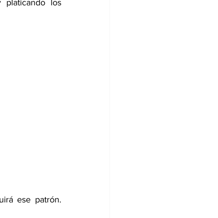
platicando los 
descansa mientras duermes y si te duermes pensando en problemas, seguirá ese patrón. 