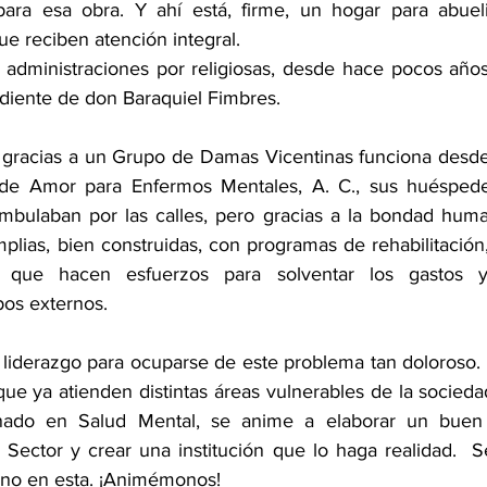
para esa obra. Y ahí está, firme, un hogar para abueli
que reciben atención integral.
 administraciones por religiosas, desde hace pocos años, 
diente de don Baraquiel Fimbres.
n gracias a un Grupo de Damas Vicentinas funciona desd
 de Amor para Enfermos Mentales, A. C., sus huésped
bulaban por las calles, pero gracias a la bondad human
plias, bien construidas, con programas de rehabilitación
d que hacen esfuerzos para solventar los gastos 
os externos.
o liderazgo para ocuparse de este problema tan doloroso.
ue ya atienden distintas áreas vulnerables de la sociedad
onado en Salud Mental, se anime a elaborar un buen
r Sector y crear una institución que lo haga realidad.  S
é no en esta. ¡Animémonos!