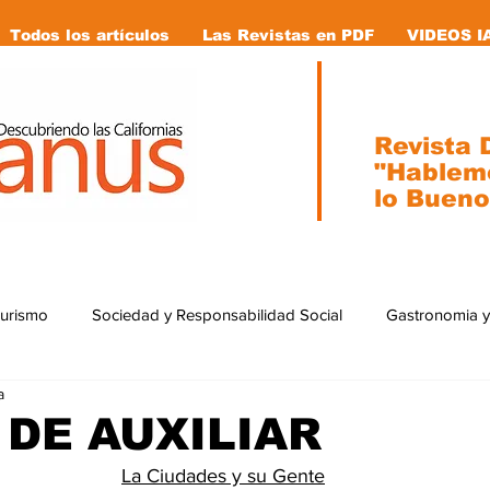
Todos los artículos
Las Revistas en PDF
VIDEOS I
Revista D
"Hablem
lo Bueno
Turismo
Sociedad y Responsabilidad Social
Gastronomia y
a
ial
Ecología
Caricaturas
Tecnología
internacion
DE AUXILIAR
La Ciudades y su Gente
stas en pdf
Vida Animal
Mujeres que cambiaron la historia