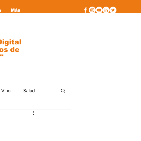
A
Más
igital
os de
"
 Vino
Salud
al
moda