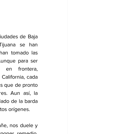
iudades de Baja 
Tijuana se han 
han tomado las 
unque para ser 
 en frontera, 
alifornia, cada 
s que de pronto 
s. Aun así, la 
ado de la barda 
tos orígenes.
ñe, nos duele y 
poner remedio. 