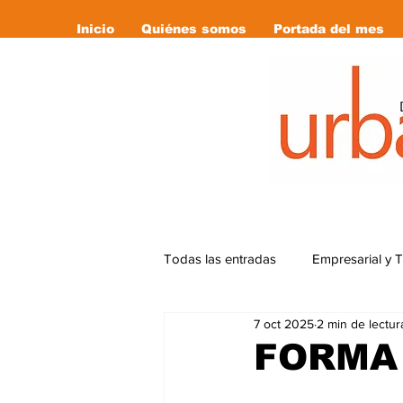
Inicio
Quiénes somos
Portada del mes
Todas las entradas
Empresarial y 
7 oct 2025
2 min de lectur
Cultura
Deportes
Editor
FORMA 
Libro Recomendado
las revi