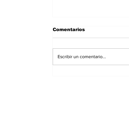
Comentarios
Escribir un comentario...
¡Gilberto Mora ya es
Historia de Tijuana!