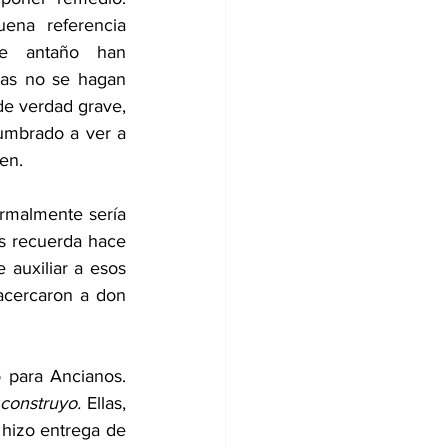
ena referencia 
e antaño han 
as no se hagan 
e verdad grave, 
umbrado a ver a 
en.
rmalmente sería 
s recuerda hace 
auxiliar a esos 
acercaron a don 
para Ancianos. 
construyo. 
Ellas, 
 hizo entrega de 