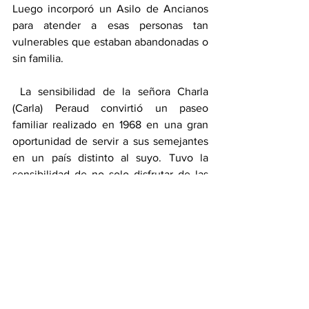
Luego incorporó un Asilo de Ancianos 
para atender a esas personas tan 
vulnerables que estaban abandonadas o 
sin familia.
 La sensibilidad de la señora Charla 
(Carla) Peraud convirtió un paseo 
familiar realizado en 1968 en una gran 
oportunidad de servir a sus semejantes 
en un país distinto al suyo. Tuvo la 
sensibilidad de no solo disfrutar de las 
bellezas naturales de la Baja California y 
en especial de todo el Valle de San 
Quintín. Supo dar respuestas adecuadas 
a problemas que vio y se conmovió. 
Sensibilidad de las grandes mujeres de 
todas las nacionalidades.
Sociedad y Responsabilidad Social